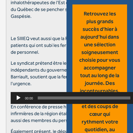
inhalothérapeutes de l’Est du Québec demande à la Vérifica
du Québec de se pencher sur la dégradation des soins de s
Retrouvez les
Gaspésie.
plus grands
succès d’hier à
aujourd’hui dans
Le SIIIEQ veut aussi que la Protectrice du citoyen investigue
une sélection
patients qui ont subi les fermetures de lits dans le réseau 
de personnel.
soigneusement
choisie pour vous
Le syndicat prétend être le seul à s’être adressé à ces 2 o
accompagner
indépendants du gouvernement. La présidente du syndicat
tout au long de la
Barriault, soutient que la fermeture de lits entraîne une aff
journée. Des
l’urgence.
incontournables,
Lecteur
des nouveautés
00:00
audio
et des coups de
En conférence de presse hier à Carleton, le syndicat qui pa
infirmières de la région était attablé avec la CSN et l’APTS 
cœur qui
aussi des membres du personnel dans le réseau.
rythment votre
quotidien, au
Également présent, le député de Bonaventure, Sylvain Roy