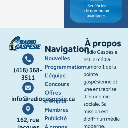
À propos
Navigation
Radio Gaspésie
Nouvelles
est le média
Programmation
numéro 1 de la
(418) 368-
pointe
L'équipe
3511
gaspésienne et
Concours
une entreprise
Offres
d’économie
info@radiogaspesie.ca
d'emploi
sociale. Sa
Membres
mission est
Publicité
d’offrir un média
162, rue
À propos
moderne,