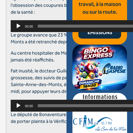
travail, à la maison
l’obsession des coupures budgétaires et la culture du silenc
ou sur la route.
de la santé :
Lecteur
00:00
TOUTES LES
audio
ÉMISSIONS
Le groupe avance que 23 % du personnel soignant à Saint
Monts a été retranché depuis l’été dernier.
Au centre hospitalier de Maria, 20 postes qui ont été libérés
jamais été réaffichés.
Fait inusité, le docteur Guillaume Hardy, qui fait, notamment
grossesse, des suivis de patients de 0 à 5 ans et de la gard
Sainte-Anne-des-Monts, était présent à la table des syndic
midi, pour appuyer leurs dires :
Lecteur
00:00
audio
Le député de Bonaventure a félicité le courage du syndicat 
de porter plainte à la Vérificatrice générale et à la Protectri