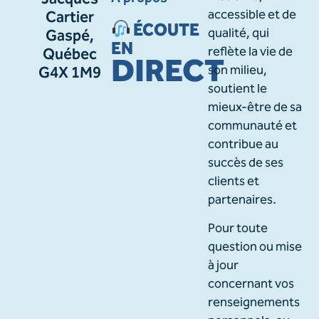
Jacques
accessible et de
Cartier
ÉCOUTE
qualité, qui
Gaspé,
EN
reflète la vie de
Québec
DIRECT
son milieu,
G4X 1M9
soutient le
mieux-être de sa
communauté et
contribue au
succès de ses
clients et
partenaires.
Pour toute
question ou mise
à jour
concernant vos
renseignements