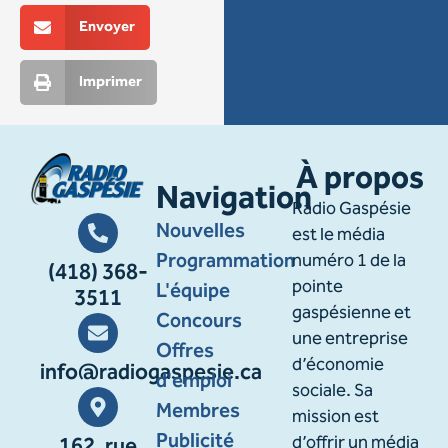
Envoyer
Imprimer
À propos
Navigation
Radio Gaspésie
Nouvelles
est le média
Programmation
numéro 1 de la
(418) 368-
pointe
L'équipe
3511
gaspésienne et
Concours
une entreprise
Offres
d’économie
info@radiogaspesie.ca
d'emploi
sociale. Sa
Membres
mission est
Publicité
d’offrir un média