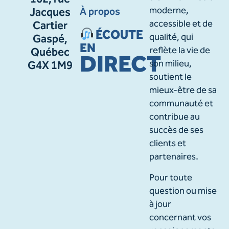
162, rue
À propos
moderne,
Jacques
accessible et de
Cartier
ÉCOUTE
qualité, qui
Gaspé,
EN
reflète la vie de
Québec
DIRECT
son milieu,
G4X 1M9
soutient le
mieux-être de sa
communauté et
contribue au
succès de ses
clients et
partenaires.
Pour toute
question ou mise
à jour
concernant vos