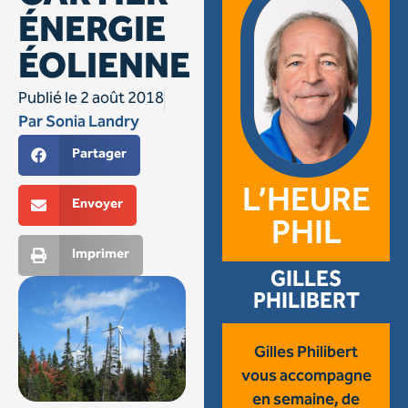
ÉNERGIE
ÉOLIENNE
Publié le
2 août 2018
Par
Sonia Landry
Partager
L’HEURE
Envoyer
PHIL
Imprimer
GILLES
PHILIBERT
Gilles Philibert
vous accompagne
en semaine, de