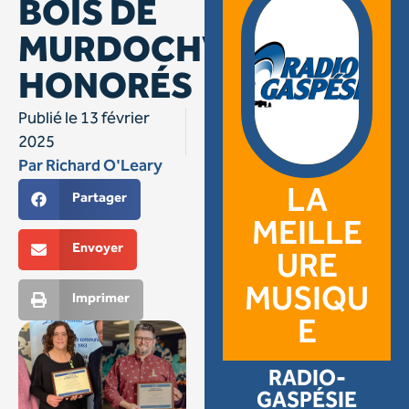
BOIS DE
MURDOCHVILLE
HONORÉS
Publié le
13 février
2025
Par
Richard O'Leary
LA
Partager
MEILLE
Envoyer
URE
MUSIQU
Imprimer
E
RADIO-
GASPÉSIE