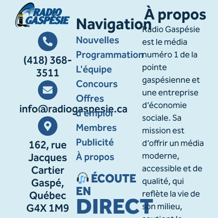
À propos
Navigation
Radio Gaspésie
Nouvelles
est le média
Programmation
numéro 1 de la
(418) 368-
pointe
L'équipe
3511
gaspésienne et
Concours
une entreprise
Offres
d’économie
info@radiogaspesie.ca
d'emploi
sociale. Sa
Membres
mission est
Publicité
d’offrir un média
162, rue
À propos
moderne,
Jacques
accessible et de
Cartier
ÉCOUTE
qualité, qui
Gaspé,
EN
reflète la vie de
Québec
DIRECT
son milieu,
G4X 1M9