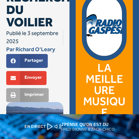
J'PENSE QU'ON EST DU
EN DIRECT
FRED DIONNE & ZACH CHICO