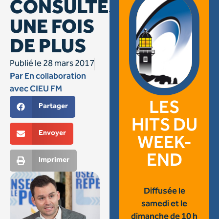
CONSULTÉS
UNE FOIS
DE PLUS
Publié le
28 mars 2017
Par
En collaboration
avec CIEU FM
LES
Partager
HITS DU
Envoyer
WEEK-
END
Imprimer
Diffusée le
samedi et le
dimanche de 10 h