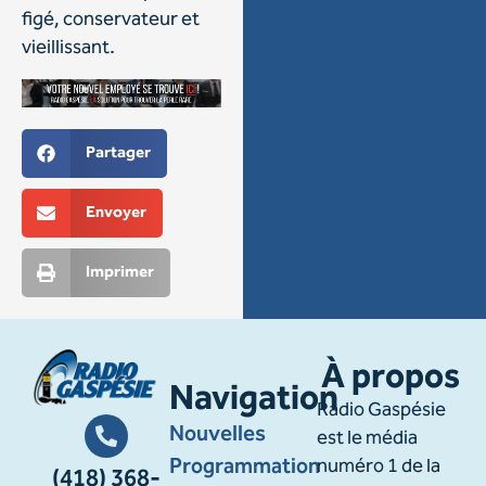
figé, conservateur et
vieillissant.
Partager
Envoyer
Imprimer
À propos
Navigation
Radio Gaspésie
Nouvelles
est le média
Programmation
numéro 1 de la
(418) 368-