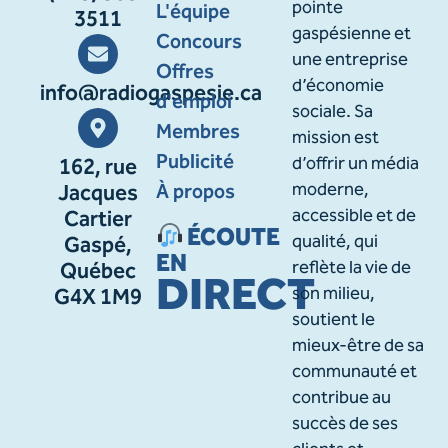
pointe
L'équipe
3511
gaspésienne et
Concours
une entreprise
Offres
d’économie
info@radiogaspesie.ca
d'emploi
sociale. Sa
Membres
mission est
Publicité
d’offrir un média
162, rue
À propos
moderne,
Jacques
accessible et de
Cartier
ÉCOUTE
qualité, qui
Gaspé,
EN
reflète la vie de
Québec
DIRECT
son milieu,
G4X 1M9
soutient le
mieux-être de sa
communauté et
contribue au
succès de ses