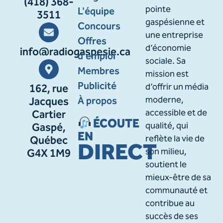
(418) 368-
pointe
L'équipe
3511
gaspésienne et
Concours
une entreprise
Offres
d’économie
info@radiogaspesie.ca
d'emploi
sociale. Sa
Membres
mission est
Publicité
d’offrir un média
162, rue
À propos
moderne,
Jacques
accessible et de
Cartier
ÉCOUTE
qualité, qui
Gaspé,
EN
reflète la vie de
Québec
DIRECT
son milieu,
G4X 1M9
soutient le
mieux-être de sa
communauté et
contribue au
succès de ses