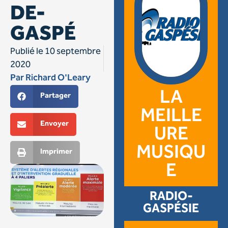
DE-
GASPÉ
Publié le
10 septembre
2020
Par
Richard O'Leary
LA
Partager
MEILLE
Envoyer
URE
MUSIQU
Imprimer
E
RADIO-
GASPÉSIE