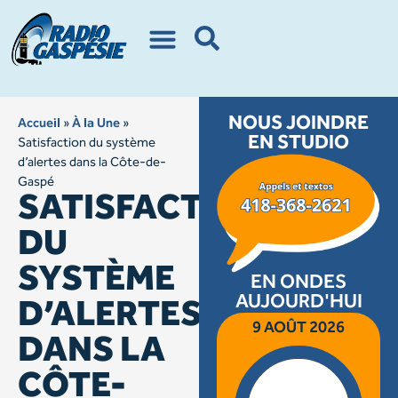
NOUS JOINDRE
Accueil
»
À la Une
»
EN STUDIO
Satisfaction du système
d’alertes dans la Côte-de-
Gaspé
SATISFACTION
DU
SYSTÈME
EN ONDES
AUJOURD'HUI
D’ALERTES
9 AOÛT 2026
DANS LA
CÔTE-