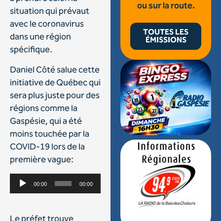
ou sur la route.
situation qui prévaut
avec le coronavirus
TOUTES LES
dans une région
ÉMISSIONS
spécifique.
Daniel Côté salue cette
initiative de Québec qui
sera plus juste pour des
régions comme la
Gaspésie, qui a été
moins touchée par la
COVID-19 lors de la
première vague:
Lecteur
00:00
00:00
audio
Le préfet trouve