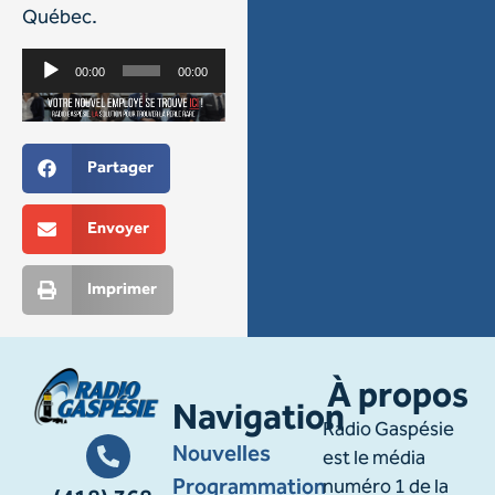
Québec.
Lecteur
00:00
00:00
audio
Partager
Envoyer
Imprimer
À propos
Navigation
Radio Gaspésie
Nouvelles
est le média
Programmation
numéro 1 de la