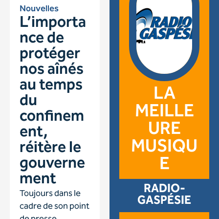
Nouvelles
L’importa
nce de
protéger
nos aînés
au temps
LA
du
MEILLE
confinem
URE
ent,
MUSIQU
réitère le
gouverne
E
ment
RADIO-
Toujours dans le
GASPÉSIE
cadre de son point