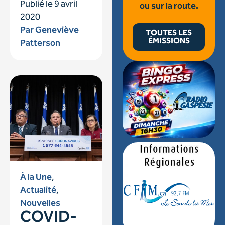
Publié le
9 avril
ou sur la route.
2020
Par
Geneviève
TOUTES LES
ÉMISSIONS
Patterson
À la Une
,
Actualité
,
Nouvelles
COVID-