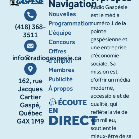
Navigation
Radio Gaspésie
Nouvelles
est le média
Programmation
numéro 1 de la
(418) 368-
pointe
L'équipe
3511
gaspésienne et
Concours
une entreprise
Offres
d’économie
info@radiogaspesie.ca
d'emploi
sociale. Sa
Membres
mission est
Publicité
d’offrir un média
162, rue
À propos
moderne,
Jacques
accessible et de
Cartier
ÉCOUTE
qualité, qui
Gaspé,
EN
reflète la vie de
Québec
DIRECT
son milieu,
G4X 1M9
soutient le
mieux-être de sa